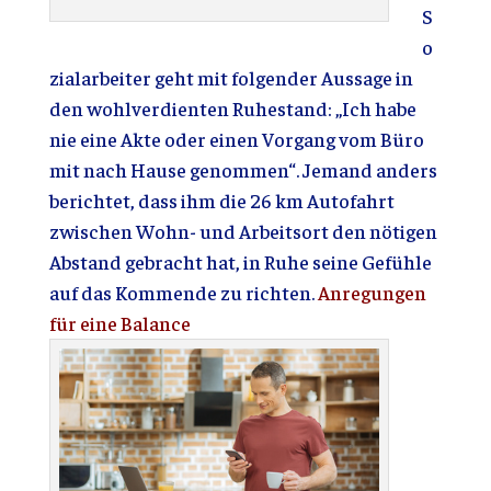
S
o
zialarbeiter geht mit folgender Aussage in
den wohlverdienten Ruhestand: „Ich habe
nie eine Akte oder einen Vorgang vom Büro
mit nach Hause genommen“. Jemand anders
berichtet, dass ihm die 26 km Autofahrt
zwischen Wohn- und Arbeitsort den nötigen
Abstand gebracht hat, in Ruhe seine Gefühle
auf das Kommende zu richten.
Anregungen
für eine Balance