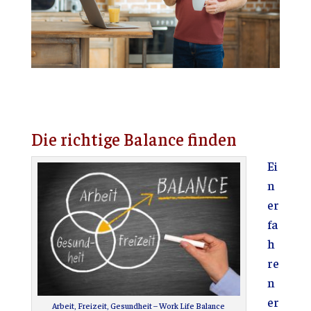
Die richtige Balance finden
Ei
n
er
fa
h
re
n
er
Arbeit, Freizeit, Gesundheit – Work Life Balance