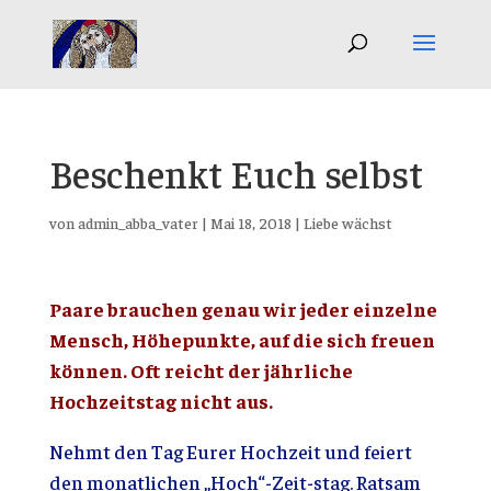
Beschenkt Euch selbst
von
admin_abba_vater
|
Mai 18, 2018
|
Liebe wächst
Paare brauchen genau wir jeder einzelne
Mensch, Höhepunkte, auf die sich freuen
können. Oft reicht der jährliche
Hochzeitstag nicht aus.
Nehmt den Tag Eurer Hochzeit und feiert
den monatlichen „Hoch“-Zeit-stag. Ratsam